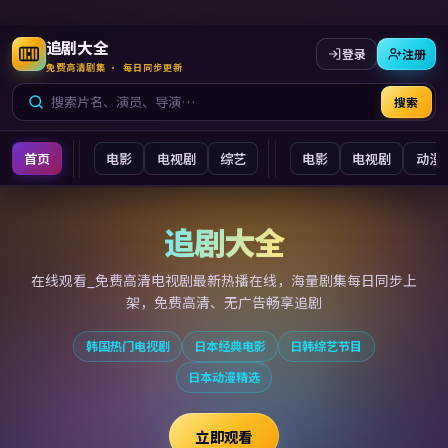
追剧大全
登录
注册
免费高清剧集 · 每日同步更新
搜索
首页
电影
电视剧
综艺
电影
电视剧
动漫
追剧大全
追剧大全
在线观看_免费高清电视剧最新
热播在线，海量剧集每日同步上
架，免费高清、无广告畅享追剧
韩国热门电视剧
日本经典电影
日韩综艺节目
日本动漫精选
立即观看