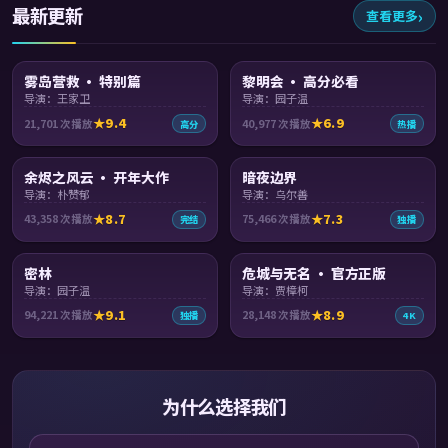
最新更新
查看更多
92:38
99:03
雾岛营救 · 特别篇
黎明会 · 高分必看
导演：王家卫
导演：园子温
9.4
6.9
21,701
次播放
40,977
次播放
高分
热播
99:25
95:40
余烬之风云 · 开年大作
暗夜边界
导演：朴赞郁
导演：乌尔善
8.7
7.3
43,358
次播放
75,466
次播放
完结
独播
99:28
99:23
密林
危城与无名 · 官方正版
导演：园子温
导演：贾樟柯
9.1
8.9
94,221
次播放
28,148
次播放
独播
4K
为什么选择我们