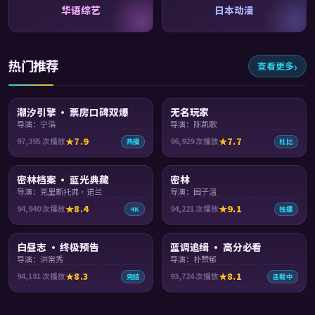
华语综艺
日本动漫
热门推荐
查看更多
99:06
99:24
潮汐引擎 · 票房口碑双爆
无名玩家
导演：宁浩
导演：陈凯歌
7.9
7.7
97,395
次播放
96,929
次播放
热播
杜比
99:41
99:28
密林档案 · 蓝光典藏
密林
导演：克里斯托弗·诺兰
导演：园子温
8.4
9.1
94,940
次播放
94,221
次播放
4K
独播
99:26
99:59
白昼志 · 终极预告
蓝调追缉 · 高分必看
导演：洪常秀
导演：朴赞郁
8.3
8.1
94,181
次播放
93,724
次播放
完结
连载中